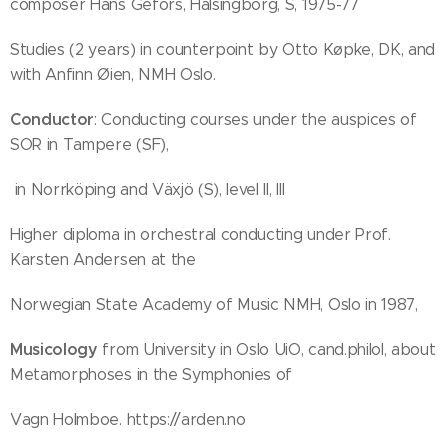
composer Hans Gefors, Hälsingborg, S, 1975-77
Studies (2 years) in counterpoint by Otto Køpke, DK, and
with Anfinn Øien, NMH Oslo.
Conductor
: Conducting courses under the auspices of
SOR in Tampere (SF),
in Norrköping and Växjö (S), level II, III
Higher diploma in orchestral conducting under Prof.
Karsten Andersen at the
Norwegian State Academy of Music NMH, Oslo in 1987,
Musicology
from University in Oslo UiO, cand.philol, about
Metamorphoses in the Symphonies of
Vagn Holmboe. https://arden.no