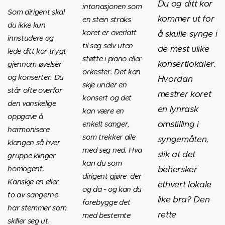
Du og ditt kor
intonasjonen som
Som dirigent skal
kommer ut for
en stein straks
du ikke kun
koret er overlatt
å skulle synge i
innstudere og
til seg selv uten
de mest ulike
lede ditt kor trygt
støtte i piano eller
konsertlokaler.
gjennom øvelser
orkester. Det kan
og konserter. Du
Hvordan
skje under en
står ofte overfor
mestrer koret
konsert og det
den vanskelige
en lynrask
kan være en
oppgave å
omstilling i
enkelt sanger,
harmonisere
som trekker alle
syngemåten,
klangen så hver
med seg ned. Hva
slik at det
gruppe klinger
kan du som
behersker
homogent.
dirigent gjøre der
Kanskje en eller
ethvert lokale
og da - og kan du
to av sangerne
like bra? Den
forebygge det
har stemmer som
rette
med bestemte
skiller seg ut.