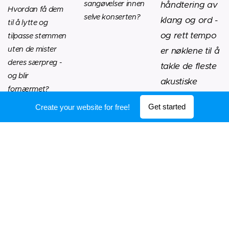
sangøvelser innen
håndtering av
Hvordan få dem
selve konserten?
klang og ord -
til å lytte og
og rett tempo
tilpasse stemmen
uten de mister
er nøklene til å
deres særpreg -
takle de fleste
og blir
akustiske
fornærmet?
hurdler
Get started
Create your website for free!
Holger Arden